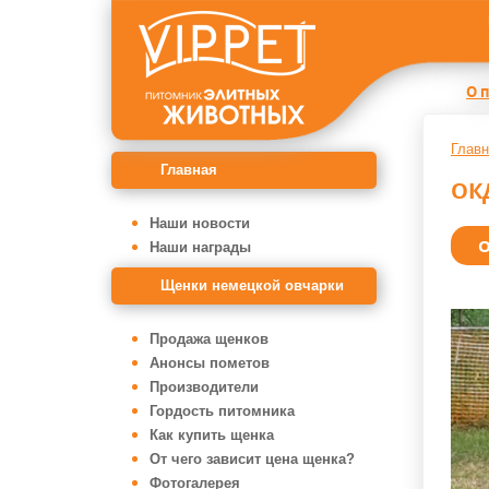
О 
Главн
Главная
ОК
Наши новости
О
Наши награды
Щенки немецкой овчарки
Продажа щенков
Анонсы пометов
Производители
Гордость питомника
Как купить щенка
От чего зависит цена щенка?
Фотогалерея