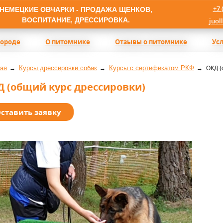
+7 
НЕМЕЦКИЕ ОВЧАРКИ - ПРОДАЖА ЩЕНКОВ,
ВОСПИТАНИЕ, ДРЕССИРОВКА.
juol
породе
О питомнике
Отзывы о питомнике
Ус
ая
Курсы дрессировки собак
Курсы с сертификатом РКФ
ОКД (
Д (общий курс дрессировки)
ставить заявку