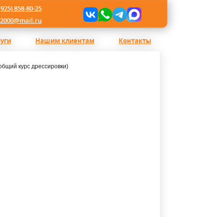
(925) 858-80-25
l2000@mail.ru
луги
Нашим клиентам
Контакты
общий курс дрессировки)