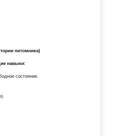
ритории питомника)
ие навыки:
бодное состояние.
).