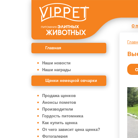
О 
Главн
Главная
Вы
Наши новости
О
Наши награды
Щенки немецкой овчарки
Продажа щенков
Анонсы пометов
Производители
Гордость питомника
Как купить щенка
От чего зависит цена щенка?
Фотогалерея