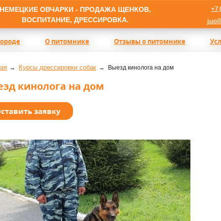
+7 
НЕМЕЦКИЕ ОВЧАРКИ - ПРОДАЖА ЩЕНКОВ,
ВОСПИТАНИЕ, ДРЕССИРОВКА.
juol
породе
О питомнике
Отзывы о питомнике
Ус
ая
Курсы дрессировки собак
Выезд кинолога на дом
езд кинолога на дом
ставить заявку