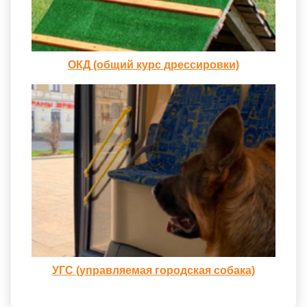
ОКД
(общий
курс дрессировки)
УГС
(управляемая
городская собака)