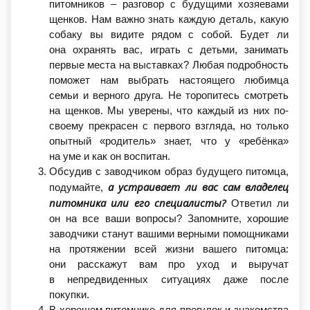
питомников – разговор с будущими хозяевами
щенков. Нам важно знать каждую деталь, какую
собаку вы видите рядом с собой. Будет ли
она охранять вас, играть с детьми, занимать
первые места на выставках? Любая подробность
поможет нам выбрать настоящего любимца
семьи и верного друга. Не торопитесь смотреть
на щенков. Мы уверены, что каждый из них по-
своему прекрасен с первого взгляда, но только
опытный
«родитель
» знает, что у
«ребёнка
»
на уме и как он воспитан.
Обсудив с заводчиком образ будущего питомца,
а устраивает ли вас сам владелец
подумайте,
питомника или его специалисты?
Ответил ли
он на все ваши вопросы? Запомните, хорошие
заводчики станут вашими верными помощниками
на протяжении всей жизни вашего питомца:
они расскажут вам про уход и выручат
в непредвиденных ситуациях даже после
покупки.
В хорошем питомнике для прогулок и знакомства