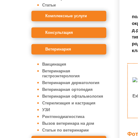
Статьи
Комплексные услуги
по
ок
д.
Консультация
ти
ро
Ветеринария
кл
Вакцинация
Ветеринарная
гастроэнтерология
Ветеринарная дерматология
Ветеринарная ортопедия
Ex
Ветеринарная офтальмология
Стерилизация и кастрация
УЗИ
Рентгенодиагностика
Вызов ветеринара на дом
Статьи по ветеринарии
Фот