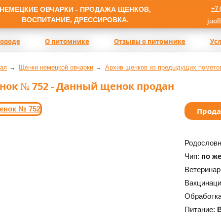
+7 
НЕМЕЦКИЕ ОВЧАРКИ - ПРОДАЖА ЩЕНКОВ,
ВОСПИТАНИЕ, ДРЕССИРОВКА.
juol
породе
О питомнике
Отзывы о питомнике
Ус
ая
Щенки немецкой овчарки
Архив щенков из предыдущих помето
нок № 752 - Данный щенок продан
Прод
Родослов
Чип:
по ж
Ветеринар
Вакцинац
Обработка
Питание:
B