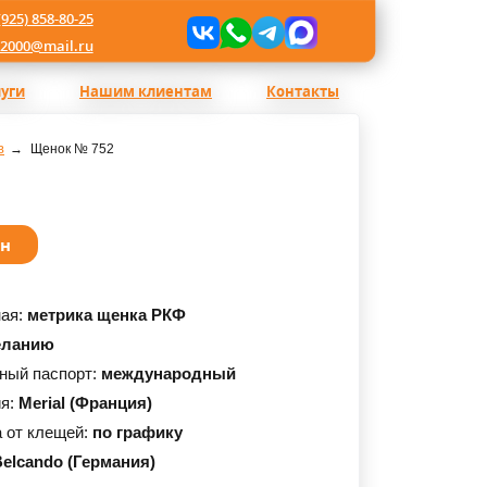
(925) 858-80-25
l2000@mail.ru
луги
Нашим клиентам
Контакты
в
Щенок № 752
ан
ная:
метрика щенка РКФ
еланию
ный паспорт:
международный
ия:
Merial (Франция)
 от клещей:
по графику
elcando (Германия)