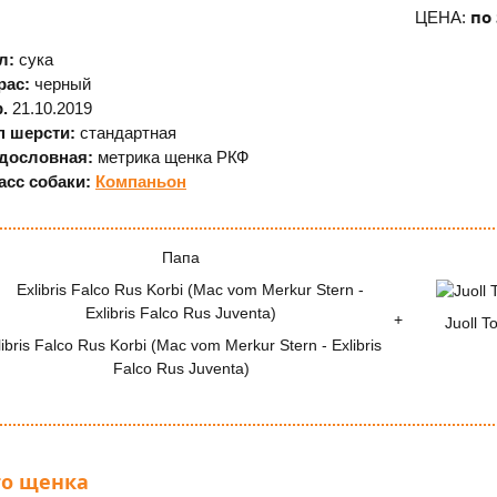
по
ЦЕНА:
л:
сука
рас:
черный
р.
21.10.
2019
п шерсти:
стандартная
дословная:
метрика щенка РКФ
асс собаки:
Компаньон
Папа
Juoll T
libris Falco Rus Korbi (Mac vom Merkur Stern - Exlibris
Falco Rus Juventa)
о щенка