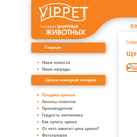
О 
Главн
Главная
Ще
Наши новости
Наши награды
Щенки немецкой овчарки
Продажа щенков
Анонсы пометов
Производители
Гордость питомника
Как купить щенка
От чего зависит цена щенка?
Фотогалерея