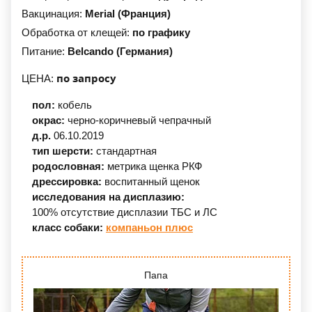
Вакцинация:
Merial (Франция)
Обработка от клещей:
по графику
Питание:
Belcando (Германия)
по запросу
ЦЕНА:
пол:
кобель
окрас:
черно-коричневый
чепрачный
д.р.
06.10.
2019
тип шерсти:
стандартная
родословная:
метрика щенка РКФ
дрессировка:
воспитанный щенок
исследования на дисплазию:
100% отсутствие дисплазии ТБС и ЛС
класс собаки:
компаньон плюс
Папа