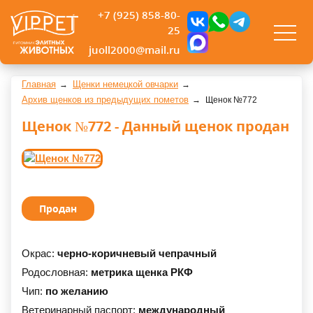
+7 (925) 858-80-
25
juoll2000@mail.ru
Главная
Щенки немецкой овчарки
Архив щенков из предыдущих пометов
Щенок №772
Щенок №772 - Данный щенок продан
Продан
Окрас:
черно-коричневый чепрачный
Родословная:
метрика щенка РКФ
Чип:
по желанию
Ветеринарный паспорт:
международный