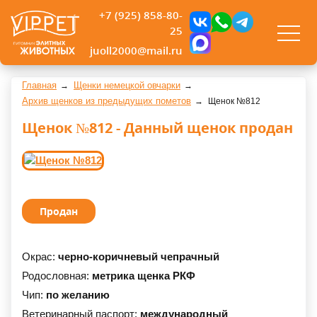
+7 (925) 858-80-
25
juoll2000@mail.ru
Главная
Щенки немецкой овчарки
Архив щенков из предыдущих пометов
Щенок №812
Щенок №812 - Данный щенок продан
Продан
Окрас:
черно-коричневый чепрачный
Родословная:
метрика щенка РКФ
Чип:
по желанию
Ветеринарный паспорт:
международный