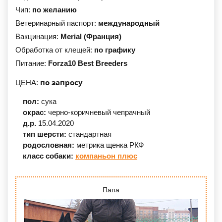
Чип:
по желанию
Ветеринарный паспорт:
международный
Вакцинация:
Merial (Франция)
Обработка от клещей:
по графику
Питание:
Forza10 Best Breeders
по запросу
ЦЕНА:
пол:
сука
окрас:
черно-коричневый
чепрачный
д.р.
15.04.2020
тип шерсти:
стандартная
родословная:
метрика щенка РКФ
класс собаки:
компаньон плюс
Папа