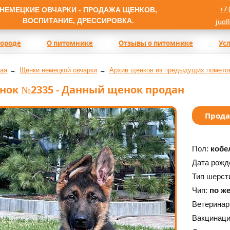
+7 
НЕМЕЦКИЕ ОВЧАРКИ - ПРОДАЖА ЩЕНКОВ,
ВОСПИТАНИЕ, ДРЕССИРОВКА.
juol
породе
О питомнике
Отзывы о питомнике
Ус
ая
Щенки немецкой овчарки
Архив щенков из предыдущих помето
нок №2335 - Данный щенок продан
Прод
Пол:
кобе
Дата рожд
Тип шерст
Чип:
по ж
Ветеринар
Вакцинац