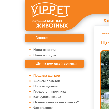
О 
Главн
Главная
Ще
Наши новости
Наши награды
Щенки немецкой овчарки
Продажа щенков
Анонсы пометов
Производители
Гордость питомника
Как купить щенка
От чего зависит цена щенка?
Фотогалерея