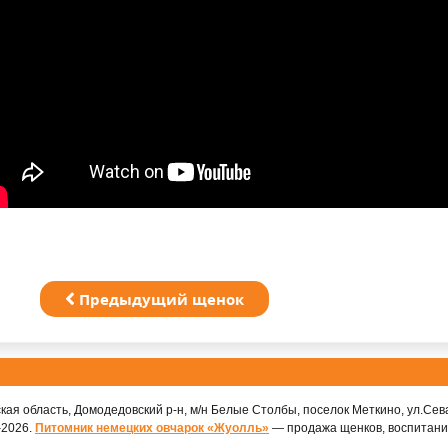
Предыдущий щенок
кая область, Домодедовский р-н, м/н Белые Столбы, поселок Меткино, ул.Сев
–2026.
Питомник немецких овчарок «Жуолль»
— продажа щенков, воспитани