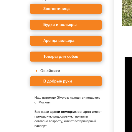
Зоогостиница
Будки и вольеры
Аренда вольера
Товары для собак
Ошейники
В добрые руки
Наш питомник Жуолль находится недалеко
от Москвы.
Все наши
щенки немецких овчарок
имеют
прекрасную родословную, привиты
согласно возрасту, имеют ветеринарный
паспорт.