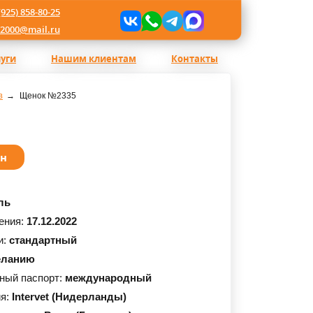
(925) 858-80-25
l2000@mail.ru
луги
Нашим клиентам
Контакты
в
Щенок №2335
ан
ль
ения:
17.12.2022
и:
стандартный
еланию
ный паспорт:
международный
ия:
Intervet (Нидерланды)