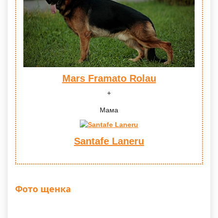
Mars Framato Rolau
Мама
Santafe Laneru
Фото щенка