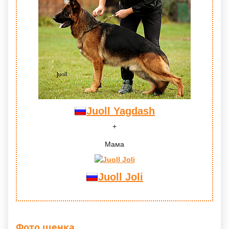
Juoll Yagdash
Мама
Juoll Joli
Фото щенка