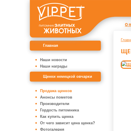
О 
Главн
Главная
ЩЕ
Наши новости
Наши награды
Щенки немецкой овчарки
Продажа щенков
Анонсы пометов
Производители
Гордость питомника
Как купить щенка
От чего зависит цена щенка?
Фотогалерея