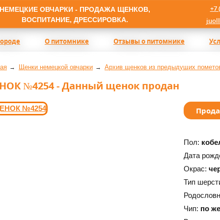
+7 
НЕМЕЦКИЕ ОВЧАРКИ - ПРОДАЖА ЩЕНКОВ,
ВОСПИТАНИЕ, ДРЕССИРОВКА.
juol
породе
О питомнике
Отзывы о питомнике
Ус
ая
Щенки немецкой овчарки
Архив щенков из предыдущих помето
НОК №4254 - Данный щенок продан
Прод
Пол:
кобе
Дата рожд
Окрас:
че
Тип шерст
Родослов
Чип:
по ж