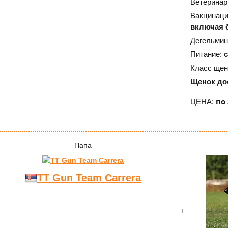
Ветеринар
Вакцинац
включая 
Дегельмин
Питание:
Класс щен
Щенок дос
по
ЦЕНА:
Папа
TT Gun Team Carrera