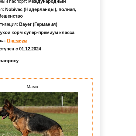
ный паспорт:
международный
ия:
Nobivac (Нидерланды),
полная,
бешенство
тизация:
Bayer (Германия)
сухой корм супер-премиум класса
ка:
Премиум
тупен с 01.12.2024
 запросу
Мама