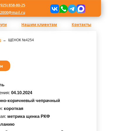
(925) 858-80-25
l2000@mail.ru
луги
Нашим клиентам
Контакты
в
ЩЕНОК №4254
ан
ль
ения:
04.10.2024
рно-коричневый чепрачный
и:
короткая
ная:
метрика щенка РКФ
еланию