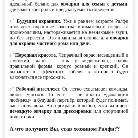
идеальный баланс для
овчарки для семьи с детьми
,
где важен контроль и предсказуемость поведения.
✅
Будущий охранник.
Уже в раннем возрасте Ралфи
проявляет охранные качества: внимательно следит за
происходящим, настораживается на незнакомые звуки,
но без агрессии. Это правильная основа для
овчарки
для охраны частного дома или дачи
.
✅
Породная красота.
Чепрачный окрас насыщенный и
глубокий, лапы — как у медвежонка, голова
правильной формы, корпус ровный и крепкий. Он
вырастет в эффектного кобеля, в которого будут
влюбляться все прохожие.
✅
Рабочий интеллект.
Он легко схватывает команды,
любит учиться. То есть — не просто «домашний
любимец», а будущий партнёр, который будет понимать
вас с полуслова. Это прекрасный выбор, если вы ищете
немецкую овчарку для дрессировки
или спортивной
подготовки.
А что получите Вы, став хозяином Ралфи??