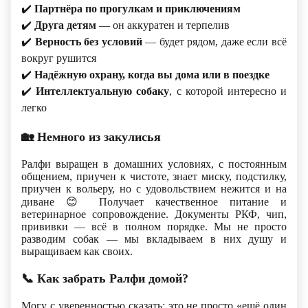
✔
Партнёра по прогулкам и приключениям
✔
Друга детям
— он аккуратен и терпелив
✔
Верность без условий
— будет рядом, даже если всё
вокруг рушится
✔️
Надёжную охрану
, когда вы дома или в поездке
✔
Интеллектуальную собаку
, с которой интересно и
легко
🏡
Немного из закулисья
Ралфи выращен в домашних условиях, с постоянным
общением, приучен к чистоте, знает миску, подстилку,
приучен к вольеру, но с удовольствием нежится и на
диване
😊
Получает качественное питание и
ветеринарное сопровождение. Документы РКФ, чип,
прививки — всё в полном порядке. Мы не просто
разводим собак — мы вкладываем в них душу и
выращиваем как своих.
📞
Как забрать Ралфи домой?
Могу с уверенностью сказать: это не просто «ещё один