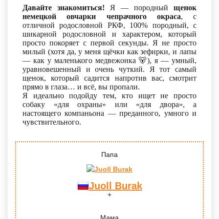
Давайте знакомиться!
Я — породный
щенок
немецкой овчарки чепрачного окраса
, с
отличной родословной РКФ, 100% породный, с
шикарной родословной и характером, который
просто покоряет с первой секунды. Я не просто
милый (хотя да, у меня щёчки как зефирки, и лапы
— как у маленького медвежонка
🐻
), я — умный,
уравновешенный и очень чуткий. Я тот самый
щенок, который садится напротив вас, смотрит
прямо в глаза… и всё, вы пропали.
Я идеально подойду тем, кто ищет не просто
собаку «для охраны» или «для двора», а
настоящего компаньона — преданного, умного и
чувствительного.
Папа
Juoll Burak
Мама