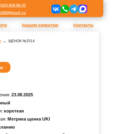
(925) 858-80-25
l2000@mail.ru
луги
Нашим клиентам
Контакты
в
ЩЕНОК №2514
ан
ения:
23.08.2025
рный
и:
короткая
ная:
Метрика щенка UKI
еланию