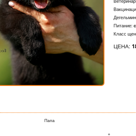
Ветеринар
Вакцинац
Дегельмин
Питание:
Класс щен
1
ЦЕНА:
Папа