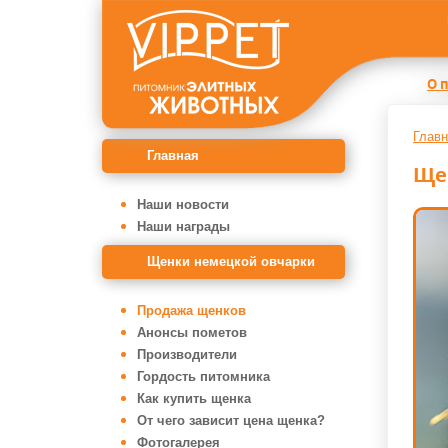
О 
Главн
Главная
Ще
Наши новости
Наши награды
Щенки немецкой овчарки
Продажа щенков
Анонсы пометов
Производители
Гордость питомника
Как купить щенка
От чего зависит цена щенка?
Фотогалерея