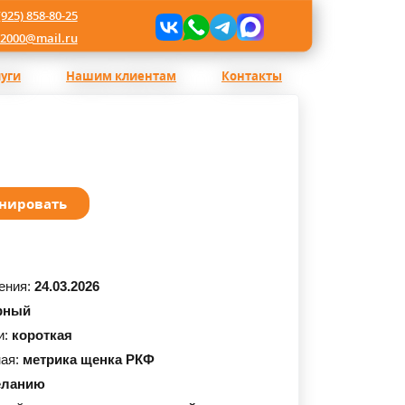
(925) 858-80-25
l2000@mail.ru
луги
Нашим клиентам
Контакты
нировать
ения:
24.03.2026
рный
и:
короткая
ная:
метрика щенка РКФ
еланию