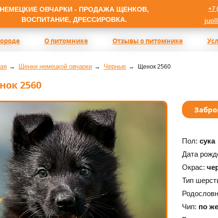
+7 
НЕМЕЦКИЕ ОВЧАРКИ - ПРОДАЖА ЩЕНКОВ,
ВОСПИТАНИЕ, ДРЕССИРОВКА.
juol
породе
О питомнике
Отзывы о питомнике
Ус
ая
Щенки немецкой овчарки
Черные
Щенок 2560
нок 2560
Забро
Пол:
сука
Дата рожд
Окрас:
че
Тип шерст
Родослов
Чип:
по ж