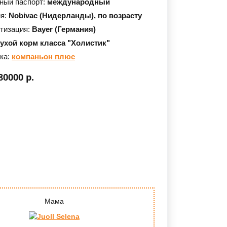
ный паспорт:
международный
ия:
Nobivac (Нидерланды),
по возрасту
тизация:
Bayer (Германия)
сухой корм класса "Холистик"
ка:
компаньон плюс
80000 р.
Мама