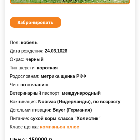
Забронировать
Пол:
кобель
Дата рождения:
24.03.1026
Окрас:
черный
Тип шерсти:
короткая
Родословная:
метрика щенка РКФ
Чип:
по желанию
Ветеринарный паспорт:
международный
Вакцинация:
Nobivac (Нидерланды),
по возрасту
Дегельминтизация:
Bayer (Германия)
Питание:
сухой корм класса "Холистик"
Класс щенка:
компаньон плюс
150000 р.
ЦЕНА: