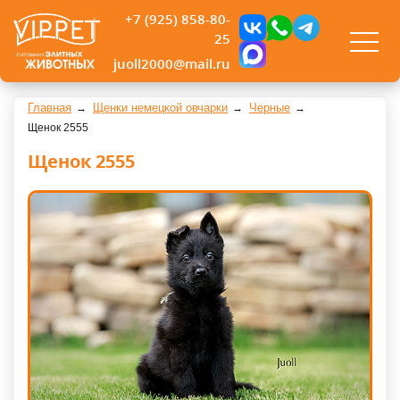
+7 (925) 858-80-
25
juoll2000@mail.ru
Главная
Щенки немецкой овчарки
Черные
Щенок 2555
Щенок 2555