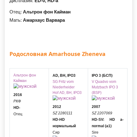
Дисплазия:
ED-0,
HD-a
Отец:
Альтрон фон Кайман
Мать:
Амархаус Варвара
Родословная Amarhouse Zheneva
Альтрон фон
AD, BH, IPO3
IPO 3 (БСП)
Кайман
SG
Fritz vom
V
Quadvo vom
Niederheider
Mutzbach
IPO 3
Hof
AD, BH, IPO3
(BSP)
2016
РКФ
2012
2007
HD-
SZ 2280111
SZ 2207069
Отец
HD-HD
HD-SV: HD a-
нормальный
normal (a1)
Сир
Sire