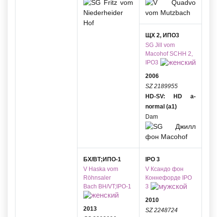
ЩХ 2, ИПО3
SG
Jill vom
Macohof
SCHH 2,
IPO3
2006
SZ 2189955
HD-SV: HD a-
normal (a1)
Dam
БХ/ВТ;ИПО-1
IPO 3
V
Haska vom
V
Ксандо фон
Röhnsaler
Коннефорде
IPO
Bach
BH/VT;IPO-1
3
2010
2013
SZ 2248724