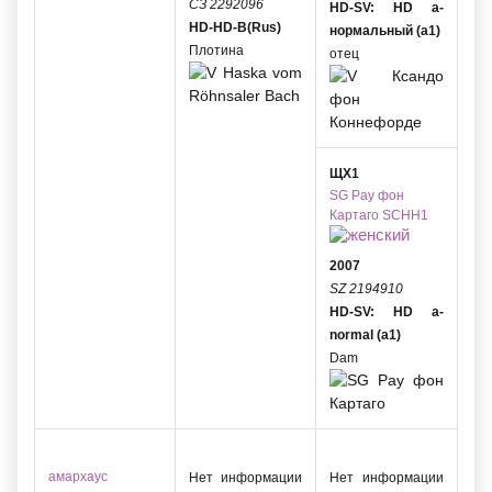
СЗ 2292096
HD-SV: HD a-
HD-HD-B(Rus)
нормальный (a1)
Плотина
отец
ЩХ1
SG
Pay фон
Картаго
SCHH1
2007
SZ 2194910
HD-SV: HD a-
normal (a1)
Dam
амархаус
Нет информации
Нет информации