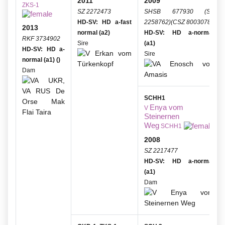
2011
2009
ZKS-1
SZ 2272473
SHSB 677930 (SZ
HD-SV: HD a-fast
2258762)(CSZ 8003078)
2013
normal (a2)
HD-SV: HD a-normal
RKF 3734902
Sire
(a1)
HD-SV: HD a-
Sire
normal (a1) ()
Dam
SCHH1
Enya vom
V
Steinernen
Weg
SCHH1
2008
SZ 2217477
HD-SV: HD a-normal
(a1)
Dam