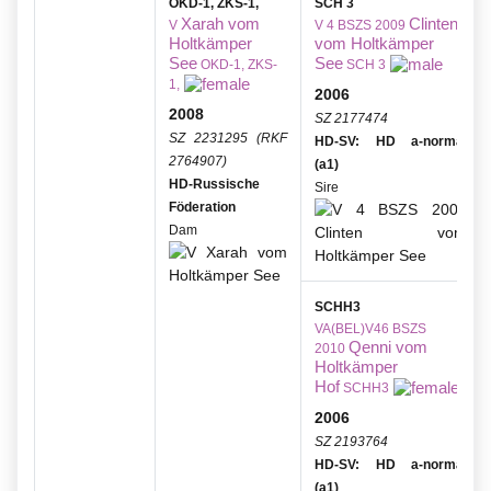
OKD-1, ZKS-1,
SCH 3
Xarah vom
Clinten
V
V 4 BSZS 2009
Holtkämper
vom Holtkämper
See
See
OKD-1, ZKS-
SCH 3
1,
2006
2008
SZ 2177474
SZ 2231295 (RKF
HD-SV: HD a-normal
2764907)
(a1)
HD-Russische
Sire
Föderation
Dam
SCHH3
VA(BEL)V46 BSZS
Qenni vom
2010
Holtkämper
Hof
SCHH3
2006
SZ 2193764
HD-SV: HD a-normal
(a1)