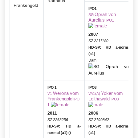
IPO1
Oprah von
SG
Aurelius
IPO1
2007
SZ 2211180
HD-SV: HD a-normal
(a1)
Dam
IPO 1
IPO3
Werona vom
Yoker vom
V1
VA1(A)
Frankengold
Leithawald
IPO
IPO3
1
2011
2006
SZ 2268256
SZ 2190842
HD-SV: HD a-
HD-SV: HD a-normal
normal (a1) ()
(a1)