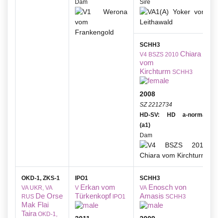
Dam
Sire
SCHH3
Chiara
V4 BSZS 2010
vom
Kirchturm
SCHH3
2008
SZ 2212734
HD-SV: HD a-normal
(a1)
Dam
OKD-1, ZKS-1
IPO1
SCHH3
Erkan vom
Enosch von
VA UKR, VA
V
VA
De Orse
Türkenkopf
Amasis
RUS
IPO1
SCHH3
Mak Flai
Taira
OKD-1,