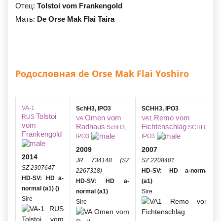
Отец:
Tolstoi vom Frankengold
Мать:
De Orse Mak Flai Taira
Родословная de Orse Mak Flai Yoshiro
VA-1
SchH3, IPO3
SCHH3, IPO3
Tolstoi
RUS
Omen vom
Remo vom
VA
VA1
vom
Radhaus
Fichtenschlag
SchH3,
SCHH3,
Frankengold
IPO3
IPO3
2009
2007
2014
JR 734148 (SZ
SZ 2208401
SZ 2307647
2267318)
HD-SV: HD a-normal
HD-SV: HD a-
HD-SV: HD a-
(a1)
normal (a1) ()
normal (a1)
Sire
Sire
Sire