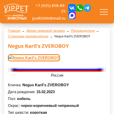
+7 (925) 858-80-
25
juoll2000@mail.ru
Главная
Щенки немецкой овчарки
Производители
Сторонние производители
Negus Karil's ZVEROBOY
Negus Karil's ZVEROBOY
Россия
Кличка:
Negus Karil's ZVEROBOY
Дата рождения:
15.02.2023
Пол:
кобель
Окрас:
черно-коричневый чепрачный
Тип шерсти:
короткая