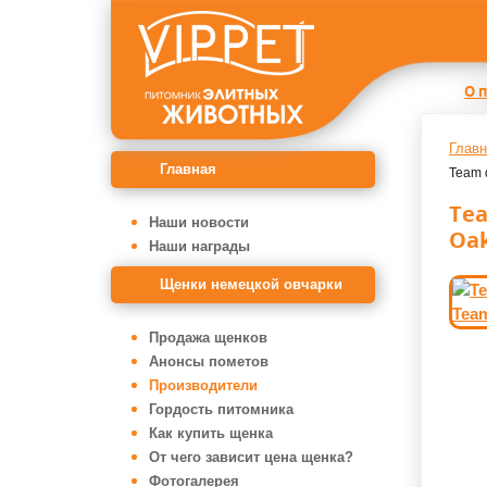
О 
Главн
Главная
Team d
Tea
Наши новости
Oak
Наши награды
Щенки немецкой овчарки
Продажа щенков
Анонсы пометов
Производители
Гордость питомника
Как купить щенка
От чего зависит цена щенка?
Фотогалерея