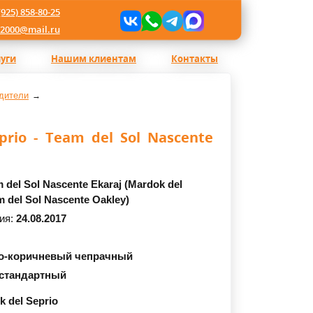
(925) 858-80-25
l2000@mail.ru
луги
Нашим клиентам
Контакты
дители
prio - Team del Sol Nascente
 del Sol Nascente Ekaraj (Mardok del
m del Sol Nascente Oakley)
ия:
24.08.2017
о-коричневый чепрачный
стандартный
k del Seprio