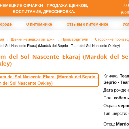
+7 
НЕМЕЦКИЕ ОВЧАРКИ - ПРОДАЖА ЩЕНКОВ,
ВОСПИТАНИЕ, ДРЕССИРОВКА.
juol
породе
О питомнике
Отзывы о питомнике
Ус
ая
Щенки немецкой овчарки
Производители
Сторонние произво
el Sol Nascente Ekaraj (Mardok del Seprio - Team del Sol Nascente Oakley)
m del Sol Nascente Ekaraj (Mardok del Se
ley)
Кличка:
Team
Seprio - Tea
Дата рожден
Пол:
кобель
Окрас:
черн
Тип шерсти:
Отец:
Mardo