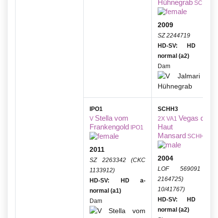
Hühnegrab
SCHH1
2009
SZ 2244719
HD-SV: HD a-fas
normal (a2)
Dam
IPO1
SCHH3
Stella vom
Vegas du
V
2X VA1
Frankengold
Haut
IPO1
Mansard
SCHH3
2011
2004
SZ 2263342 (CKC
LOF 569091 (S
1133912)
2164725) (RO
HD-SV: HD a-
10/41767)
normal (a1)
HD-SV: HD a-fas
Dam
normal (a2)