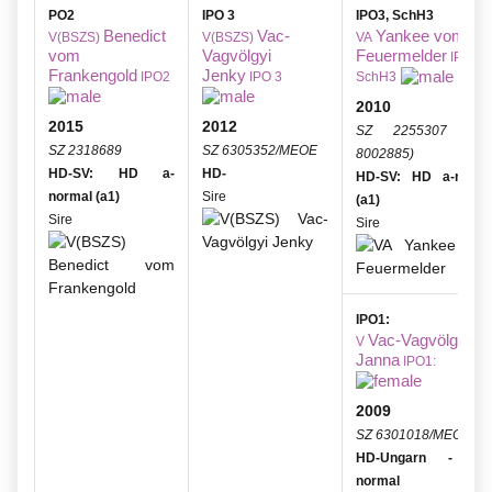
PO2
IPO 3
IPO3, SchH3
Benedict
Vac-
Yankee vom
V(BSZS)
V(BSZS)
VA
vom
Vagvölgyi
Feuermelder
IPO3,
Frankengold
Jenky
IPO2
IPO 3
SchH3
2010
2015
2012
SZ 2255307 (CS
SZ 2318689
SZ 6305352/MEOE
8002885)
HD-SV: HD a-
HD-
HD-SV: HD a-norma
normal (a1)
Sire
(a1)
Sire
Sire
IPO1:
Vac-Vagvölgyi
V
Janna
IPO1:
2009
SZ 6301018/MEOE
HD-Ungarn - fas
normal