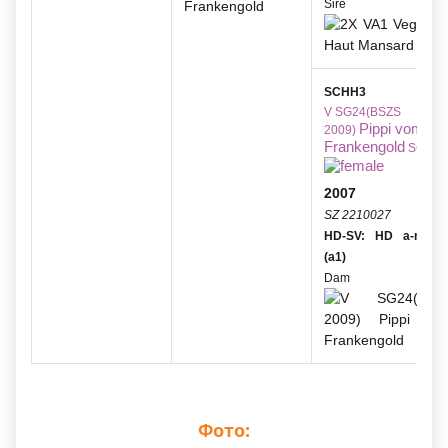
Sire
SCHH3
V SG24(BSZS
Pippi vom
2009)
Frankengold
SCHH
2007
SZ 2210027
HD-SV: HD a-norma
(a1)
Dam
Фото: