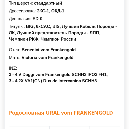
Тип шерсти:
стандартный
Дрессировка:
ЗКС-1,
ОКД-1
Дисплазия:
ED-0
Титулы:
BIG,
6xCAC,
BIS,
Лучший Кобель Породы -
ЛК,
Лучший представитель Породы - ЛПП,
Чемпион РКФ,
Чемпион России
Отец:
Benedict vom Frankengold
Мать:
Victoria vom Frankengold
INZ:
3 - 4 V Daggi vom Frankengold SCHH3 IPO3 FH1,
3 - 4 2X VA1(CN) Dux de Intercanina SCHH3
Родословная URAL vom FRANKENGOLD