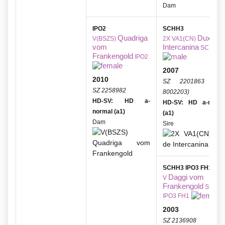
Dam
IPO2
SCHH3
Quadriga
Dux de
V(BSZS)
2X VA1(CN)
vom
Intercanina
SCHH3
Frankengold
IPO2
2007
2010
SZ 2201863 (CS
SZ 2258982
8002203)
HD-SV: HD a-
HD-SV: HD a-norma
normal (a1)
(a1)
Dam
Sire
SCHH3 IPO3 FH1
Daggi vom
V
Frankengold
SCHH
IPO3 FH1
2003
SZ 2136908