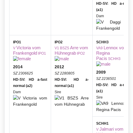
HD-SV: HD a-norma
(a1)
Dam
IPO1
IPO2
SCHH3
Victoria vom
Arre vom
Lennox von
V
V1 BSZS
VA9
Frankengold
Hühnegrab
Regina
IPO1
IPO2
Pacis
SCHH3
2014
2012
2009
SZ 2306625
SZ 2280805
SZ 2236501
HD-SV: HD a-fast
HD-SV: HD a-
HD-SV: HD a-norma
normal (a2)
normal (a1)
(a1)
Dam
Sire
Sire
SCHH1
Jalmari vom
V