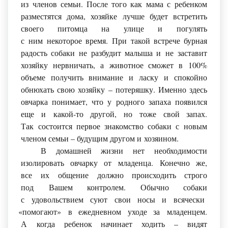
из членов семьи. После того как мама с ребенком
разместятся дома, хозяйке лучше будет встретить
своего питомца на улице и погулять
с ним некоторое время. При такой встрече бурная
радость собаки не разбудит малыша и не заставит
хозяйку нервничать, а животное сможет в 100%
объеме получить внимание и ласку и спокойно
обнюхать свою хозяйку – потеряшку. Именно здесь
овчарка понимает, что у родного запаха появился
еще и какой-то другой, но тоже свой запах.
Так состоится первое знакомство собаки с новым
членом семьи – будущим другом и хозяином.
В домашней жизни нет необходимости
изолировать овчарку от младенца. Конечно же,
все их общение должно происходить строго
под Вашем контролем. Обычно собаки
с удовольствием суют свои носы и всячески
«помогают
» в ежедневном уходе за младенцем.
А когда ребенок начинает ходить – видят