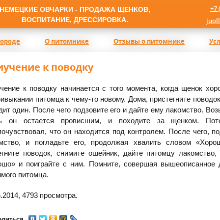
+7 
НЕМЕЦКИЕ ОВЧАРКИ - ПРОДАЖА ЩЕНКОВ,
ВОСПИТАНИЕ, ДРЕССИРОВКА.
juol
породе
О питомнике
Отзывы о питомнике
Ус
иучение к поводку
чение к поводку начинается с того момента, когда щенок хо
ривыкании питомца к чему-то новому. Дома, пристегните поводок
дит один. После чего подзовите его и дайте ему лакомство. Возь
ть он остается провисшим, и походите за щенком. Пото
почувствовал, что он находится под контролем. После чего, п
мство, и погладьте его, продолжая хвалить словом
«Хоро
егните поводок, снимите ошейник, дайте питомцу лакомство,
ошо
» и поиграйте с ним. Помните, совершая вышеописанное д
мого питомца.
6.2014,
4793
просмотра.
елиться