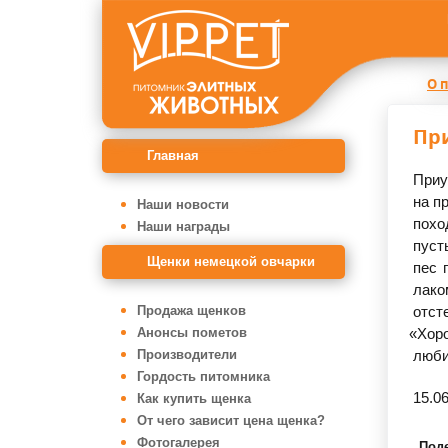
О 
Пр
Главная
Приу
на п
Наши новости
похо
Наши награды
пус
Щенки немецкой овчарки
пес 
лако
Продажа щенков
отст
Анонсы пометов
«Хор
Производители
люби
Гордость питомника
15.0
Как купить щенка
От чего зависит цена щенка?
Фотогалерея
Под