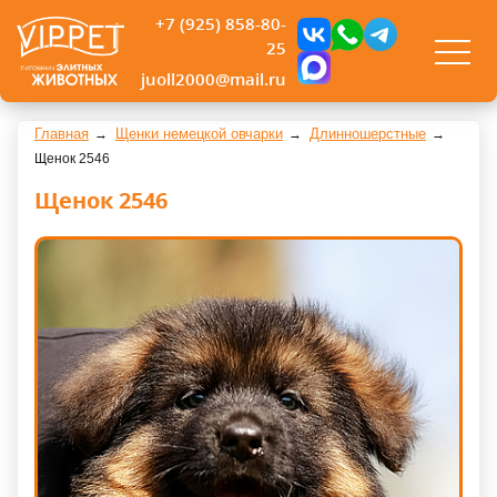
+7 (925) 858-80-
25
juoll2000@mail.ru
Главная
Щенки немецкой овчарки
Длинношерстные
Щенок 2546
Щенок 2546