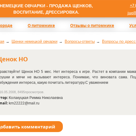
+7 
НЕМЕЦКИЕ ОВЧАРКИ - ПРОДАЖА ЩЕНКОВ,
ВОСПИТАНИЕ, ДРЕССИРОВКА.
juol
породе
О питомнике
Отзывы о питомнике
Ус
ая
Щенки немецкой овчарки
Вопросы-ответы
Вопросы по дресс
енок НО
равствуйте! Щенок НО 5 мес. Нет интереса к игре. Растет в компании мамаш
рушки и мячи не вызывают интереса. Понимаю, что виновата сама. По
збуждения интереса, какую почитать литературу.С уважением
16.05.2008, 8495просмотров.
тор:
Колакуцкая Римма Николаевна
mail:
krn22222@mail.ru
обавить комментарий