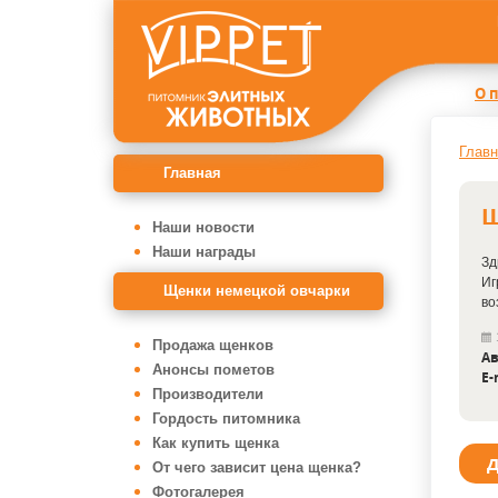
О 
Главн
Главная
Щ
Наши новости
Наши награды
Зд
Иг
Щенки немецкой овчарки
во
Продажа щенков
Ав
Анонсы пометов
E-
Производители
Гордость питомника
Как купить щенка
Д
От чего зависит цена щенка?
Фотогалерея