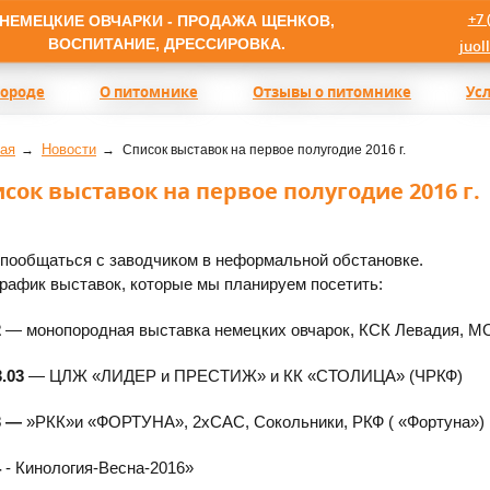
+7 
НЕМЕЦКИЕ ОВЧАРКИ - ПРОДАЖА ЩЕНКОВ,
ВОСПИТАНИЕ, ДРЕССИРОВКА.
juol
породе
О питомнике
Отзывы о питомнике
Ус
ая
Новости
Список выставок на первое полугодие 2016 г.
сок выставок на первое полугодие 2016 г.
 пообщаться с заводчиком в неформальной обстановке.
график выставок, которые мы планируем посетить:
2
— монопородная выставка немецких овчарок, КСК Левадия, М
3.03
— ЦЛЖ
«ЛИДЕР
и ПРЕСТИЖ» и КК
«СТОЛИЦА
»
(ЧРКФ
)
3 —
»РКК»и
«ФОРТУНА
», 2хСАС, Сокольники, РКФ
(
«Фортуна
»)
4
- Кинология-Весна-2016»