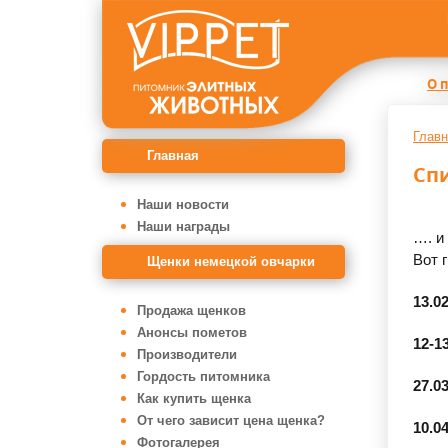
О 
Главн
Главная
Спи
Наши новости
Наши награды
…. и
Вот 
Щенки немецкой овчарки
13.0
Продажа щенков
Анонсы пометов
12-1
Производители
Гордость питомника
27.0
Как купить щенка
От чего зависит цена щенка?
10.0
Фотогалерея