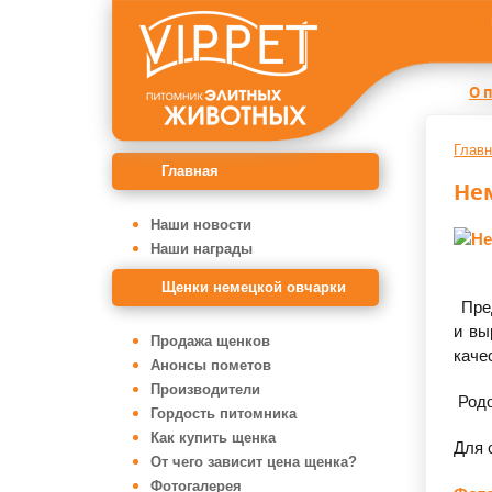
О 
Главн
Главная
Нем
Наши новости
Наши награды
Щенки немецкой овчарки
Пред
и вы
Продажа щенков
каче
Анонсы пометов
Производители
Родо
Гордость питомника
Как купить щенка
Для 
От чего зависит цена щенка?
Фотогалерея