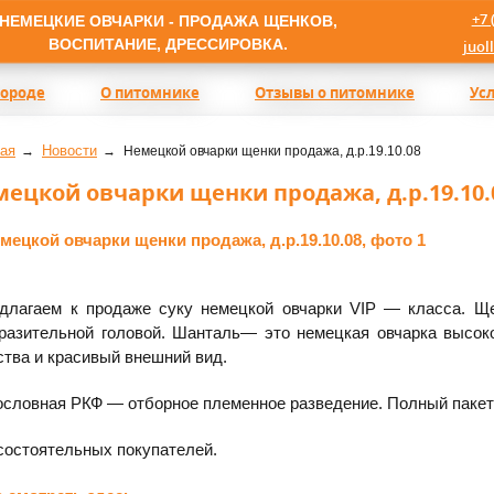
+7 
НЕМЕЦКИЕ ОВЧАРКИ - ПРОДАЖА ЩЕНКОВ,
ВОСПИТАНИЕ, ДРЕССИРОВКА.
juol
породе
О питомнике
Отзывы о питомнике
Ус
ая
Новости
Немецкой овчарки щенки продажа, д.р.19.10.08
ецкой овчарки щенки продажа, д.р.19.10.
лагаем к продаже суку немецкой овчарки VIP — класса. Ще
разительной головой. Шанталь— это немецкая овчарка высок
ства и красивый внешний вид.
словная РКФ — отборное племенное разведение. Полный пакет 
состоятельных покупателей.