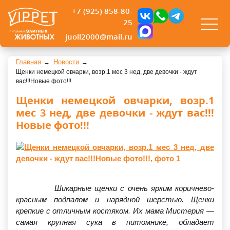
+7 (925) 858-80-
25
juoll2000@mail.ru
Главная
Новости
Щенки немецкой овчарки, возр.1 мес 3 нед, две девочки - ждут
вас!!!Новые фото!!!
Щенки немецкой овчарки, возр.1
мес 3 нед, две девочки - ждут вас!!!
Новые фото!!!
Шикарные щенки с очень ярким коричнево-
красным подпалом и нарядной шерстью. Щенки
крепкие с отличным костяком. Их мама Мистерия —
самая крупная сука в питомнике, обладает