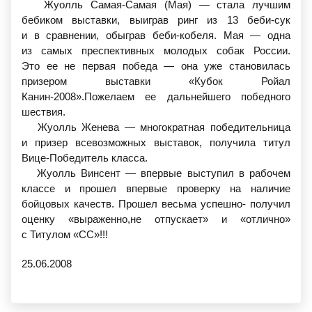
Жуолль Самая-Самая
(Мая
) — стала лучшим
бебиком выставки, выиграв ринг из 13 беби-сук
и в сравнении, обыграв беби-кобеля. Мая — одна
из самых преспективных молодых собак России.
Это ее не первая победа — она уже становилась
призером выставки
«Кубок
Ройал
Канин-2008».Пожелаем ее дальнейшего победного
шествия.
Жуолль Женева — многократная победительница
и призер всевозможных выставок, получила титул
Вице-Победитель класса.
Жуолль Винсент — впервые выступил в рабочем
классе и прошел впервые проверку на наличие
бойцовых качеств. Прошел весьма успешно- получил
оценку
«выраженно
,не отпускает» и
«отлично
»
с Титулом
«СС
»!!!
25.06.2008