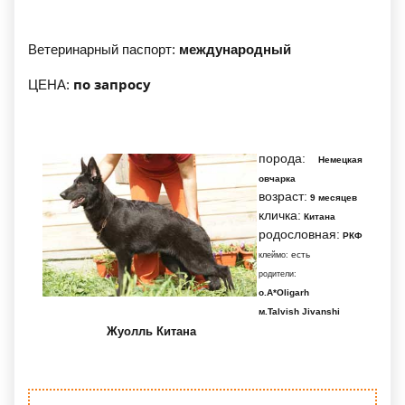
Ветеринарный паспорт:
международный
по запросу
ЦЕНА:
порода:
Немецкая
овчарка
возраст:
9 месяцев
кличка:
Китана
родословная:
РКФ
есть
клеймо:
родители:
о.A*Oligarh
м.Talvish Jivanshi
Жуолль Китана