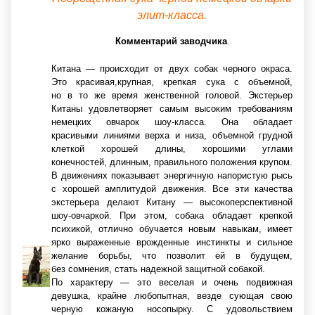
элит-класса.
Комментарий заводчика
.
Китана — происходит от двух собак черного окраса.
Это красивая,крупная, крепкая сука с объемной,
но в то же время женственной головой. Экстерьер
Китаны удовлетворяет самым высоким требованиям
немецких овчарок шоу-класса. Она обладает
красивыми линиями верха и низа, объемной грудной
клеткой хорошей длины, хорошими углами
конечностей, длинным, правильного положения крупом.
В движениях показывает энергичную напористую рысь
с хорошей амплитудой движения. Все эти качества
экстерьера делают Китану — высокоперспективной
шоу-овчаркой. При этом, собака обладает крепкой
психикой, отлично обучается новым навыкам, имеет
ярко выраженные врожденные инстинкты и сильное
желание борьбы, что позволит ей в будущем,
без сомнения, стать надежной защитной собакой.
По характеру — это веселая и очень подвижная
девушка, крайне любопытная, везде сующая свою
черную кожаную носопырку. С удовольствием