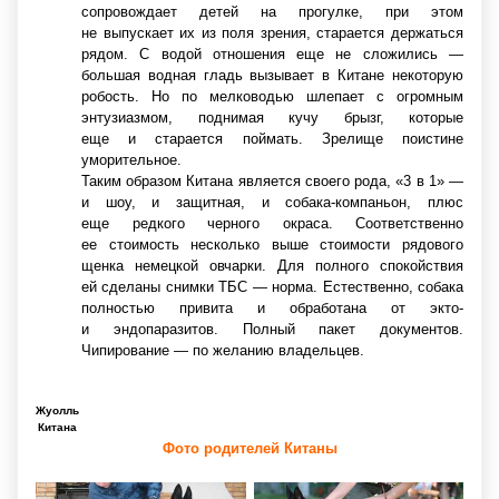
сопровождает детей на прогулке, при этом
не выпускает их из поля зрения, старается держаться
рядом. С водой отношения еще не сложились —
большая водная гладь вызывает в Китане некоторую
робость. Но по мелководью шлепает с огромным
энтузиазмом, поднимая кучу брызг, которые
еще и старается поймать. Зрелище поистине
уморительное.
Таким образом Китана является своего рода,
«3
в 1» —
и шоу, и защитная, и собака-компаньон, плюс
еще редкого черного окраса. Соответственно
ее стоимость несколько выше стоимости рядового
щенка немецкой овчарки. Для полного спокойствия
ей сделаны снимки ТБС — норма. Естественно, собака
полностью привита и обработана от экто-
и эндопаразитов. Полный пакет документов.
Чипирование — по желанию владельцев.
Жуолль
Китана
Фото родителей Китаны