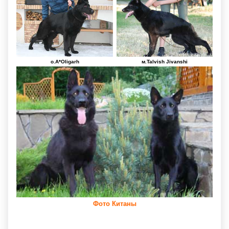
о.A*Oligarh
м.Talvish Jivanshi
Фото Китаны