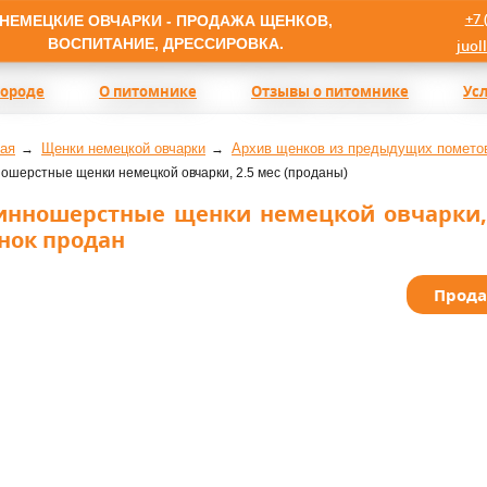
+7 
НЕМЕЦКИЕ ОВЧАРКИ - ПРОДАЖА ЩЕНКОВ,
ВОСПИТАНИЕ, ДРЕССИРОВКА.
juol
породе
О питомнике
Отзывы о питомнике
Ус
ая
Щенки немецкой овчарки
Архив щенков из предыдущих помето
ошерстные щенки немецкой овчарки, 2.5 мес (проданы)
инношерстные щенки немецкой овчарки, 
нок продан
Прод