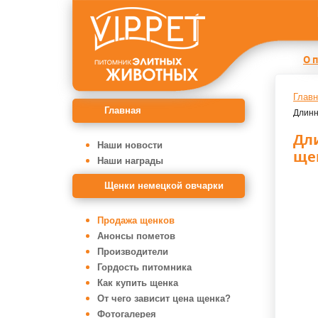
О 
Главн
Главная
Длинн
Дл
Наши новости
ще
Наши награды
Щенки немецкой овчарки
Продажа щенков
Анонсы пометов
Производители
Гордость питомника
Как купить щенка
От чего зависит цена щенка?
Фотогалерея