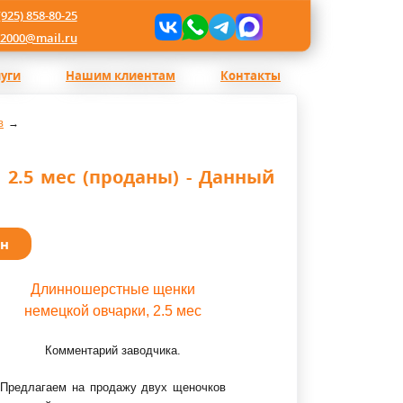
(925) 858-80-25
l2000@mail.ru
луги
Нашим клиентам
Контакты
в
2.5 мес (проданы) - Данный
ан
Длинношерстные щенки
немецкой овчарки, 2.5 мес
Комментарий заводчика.
Предлагаем на продажу двух щеночков