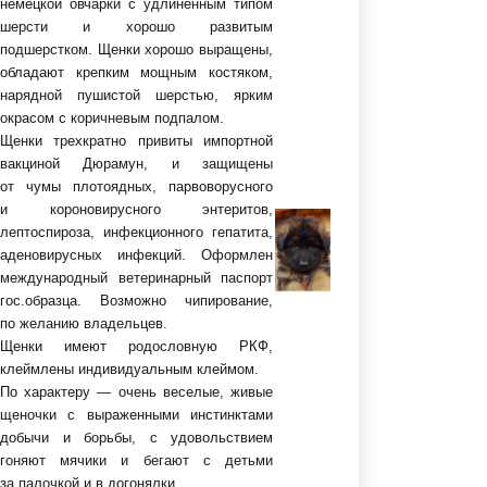
немецкой овчарки с удлиненным типом
шерсти и хорошо развитым
подшерстком. Щенки хорошо выращены,
обладают крепким мощным костяком,
нарядной пушистой шерстью, ярким
окрасом с коричневым подпалом.
Щенки трехкратно привиты импортной
вакциной Дюрамун, и защищены
от чумы плотоядных, парвоворусного
и короновирусного энтеритов,
лептоспироза, инфекционного гепатита,
аденовирусных инфекций. Оформлен
международный ветеринарный паспорт
гос.образца. Возможно чипирование,
по желанию владельцев.
Щенки имеют родословную РКФ,
клеймлены индивидуальным клеймом.
По характеру — очень веселые, живые
щеночки с выраженными инстинктами
добычи и борьбы, с удовольствием
гоняют мячики и бегают с детьми
за палочкой и в догонялки.