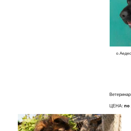
о.Аеде
Ветеринар
по
ЦЕНА: