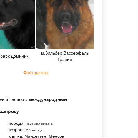
м.Зильбер Вассерфаль
сбарк Доминик
Грация
Фото щенков
ный паспорт:
международный
 запросу
порода:
Немецкая овчарка
возраст:
2.5 месяца
кличка:
Манхеттен, Менсон