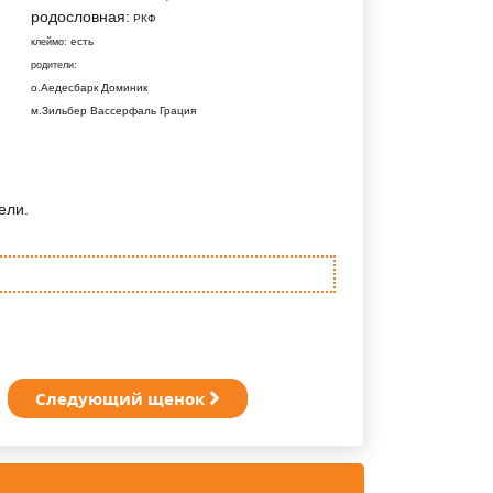
родословная:
РКФ
есть
клеймо:
родители:
о.Аедесбарк Доминик
м.Зильбер Вассерфаль Грация
ели.
Следующий щенок