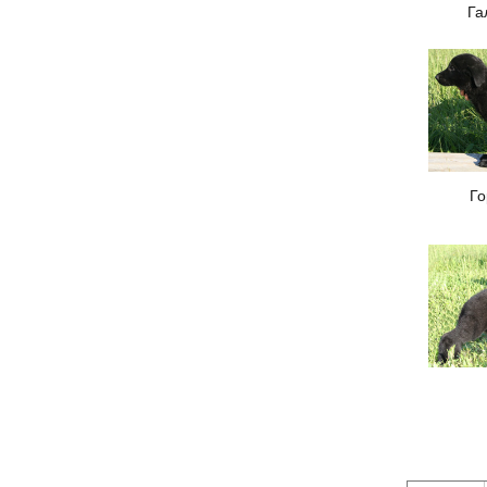
Га
Го