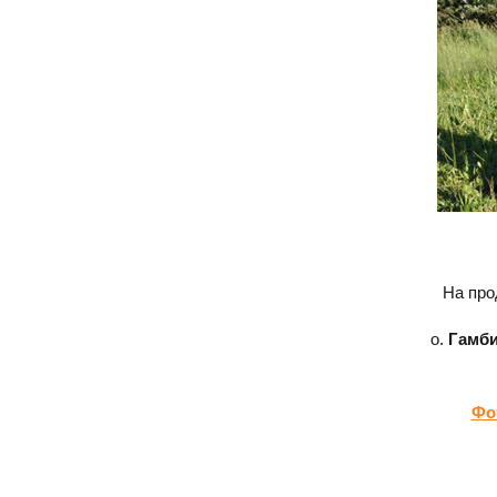
На про
о.
Гамби
Фо