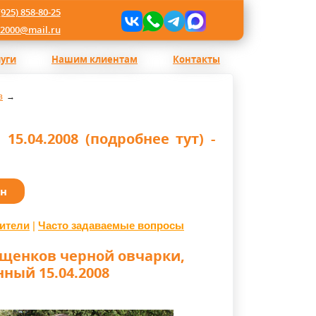
(925) 858-80-25
l2000@mail.ru
луги
Нашим клиентам
Контакты
в
.04.2008 (подробнее тут) -
ан
ители
|
Часто задаваемые вопросы
щенков черной овчарки,
ный 15.04.2008