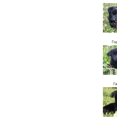
Гор
Га