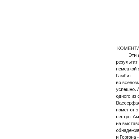
КОМЕНТА
Эти две 
результат
немецкой 
Гамбит — 
во всевоз
успешно. 
одного из
Вассерфал
помет от 
сестры Ам
на выстав
обнадежив
и Горгона