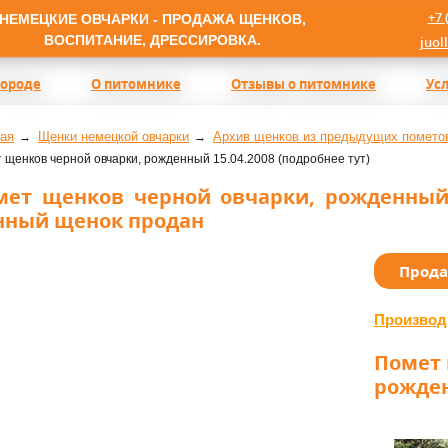
+7 
НЕМЕЦКИЕ ОВЧАРКИ - ПРОДАЖА ЩЕНКОВ,
ВОСПИТАНИЕ, ДРЕССИРОВКА.
juol
породе
О питомнике
Отзывы о питомнике
Ус
ая
Щенки немецкой овчарки
Архив щенков из предыдущих помето
 щенков черной овчарки, рожденный 15.04.2008 (подробнее тут)
мет щенков черной овчарки, рожденный 15
нный щенок продан
Прод
Производ
Помет 
рожден