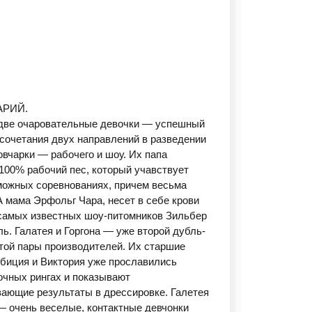
РИЙ.
очаровательные девочки — успешный
 сочетания двух направлений в разведении
овчарки — рабочего и шоу. Их папа
100% рабочий пес, который учавствует
можных соревнованиях, причем весьма
А мама Эрфольг Чара, несет в себе крови
 самых известных шоу-питомников Зильбер
ь. Галатея и Горгона — уже второй дубль-
этой пары производителей. Их старшие
биция и Виктория уже прославились
очных рингах и показывают
ающие результаты в дрессировке. Галетея
 — очень веселые, контактные девчонки