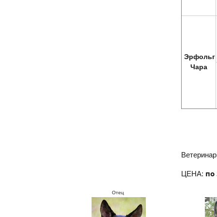
Эрфольг
Чара
Ветеринар
по
ЦЕНА:
Отец