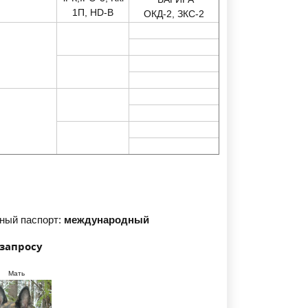
1П, HD-В
ОКД-2, ЗКС-2
ный паспорт:
международный
 запросу
Мать