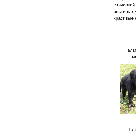
с высокой
инстинкто
красивые 
Галат
м
Гал