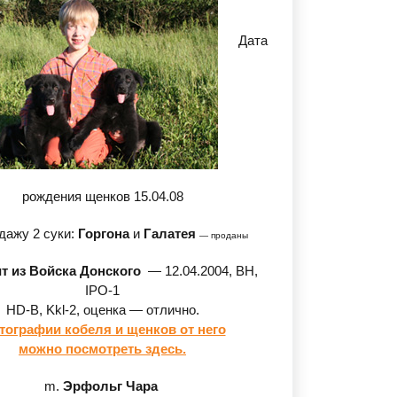
Дата
рождения щенков 15.04.08
дажу 2 суки:
Горгона
и
Галатея
— проданы
т из Войска Донского
— 12.04.2004, BH,
IPO-1
HD-B, Kkl-2, оценка — отлично.
тографии кобеля и щенков от него
можно посмотреть здесь.
m.
Эрфольг Чара