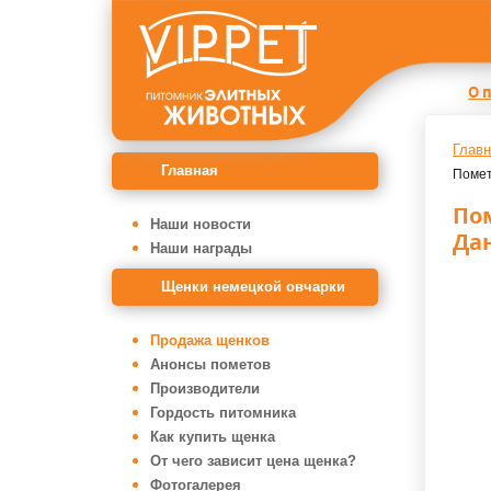
О 
Главн
Главная
Помет
По
Наши новости
Да
Наши награды
Щенки немецкой овчарки
Продажа щенков
Анонсы пометов
Производители
Гордость питомника
Как купить щенка
От чего зависит цена щенка?
Фотогалерея