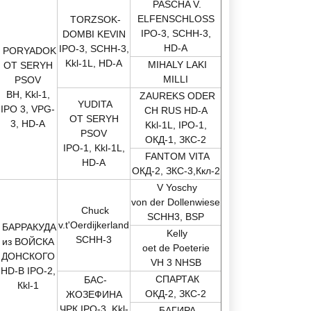
PASCHA V.
ELFENSCHLOSS
TORZSOK-
IPO-3, SCHH-3,
DOMBI KEVIN
HD-A
IPO-3, SCHH-3,
PORYADOK
Kkl-1L, HD-A
MIHALY LAKI
OT SERYH
MILLI
PSOV
BH, Kkl-1,
ZAUREKS ODER
YUDITA
IPO 3, VPG-
CH RUS HD-A
OT SERYH
3, HD-A
Kkl-1L, IPO-1,
PSOV
ОКД-1, ЗКС-2
IPO-1, Kkl-1L,
FANTOM VITA
HD-A
ОКД-2, ЗКС-3,Ккл-2
V
Yoschy
von der Dоllenwiese
Chuck
SCHH3, BSP
v.t'Oerdijkerland
БАРРАКУДА
Kelly
SCHH-3
из ВОЙСКА
oet de Poeterie
ДОНСКОГО
VH 3 NHSB
HD-B IPO-2,
СПАРТАК
БАС-
Кkl-1
ОКД-2, ЗКС-2
ЖОЗЕФИНА
ЧРК,IPO-3, Kkl-
БАГИРА