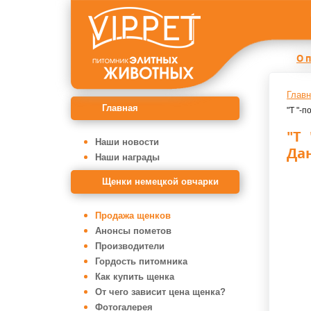
О 
Главн
Главная
"Т "-
"Т 
Наши новости
Да
Наши награды
Щенки немецкой овчарки
Продажа щенков
Анонсы пометов
Производители
Гордость питомника
Как купить щенка
От чего зависит цена щенка?
Фотогалерея