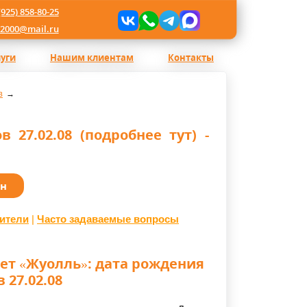
(925) 858-80-25
l2000@mail.ru
луги
Нашим клиентам
Контакты
в
 27.02.08 (подробнее тут) -
ан
ители
|
Часто задаваемые вопросы
ет
«Жуолль
»: дата рождения
 27.02.08