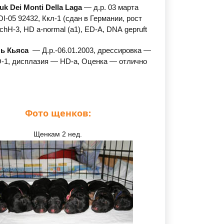
k Dei Monti Della Laga
— д.р. 03 марта
OI-05 92432, Ккл-1
(сдан
в Германии, рост
SchH-3, HD a-normal
(a1
), ED-А, DNA gepruft
ь Кьяса
— Д.р.-06.01.2003, дрессировка —
O-1, дисплазия — HD-а, Оценка — отлично
Фото щенков:
Щенкам 2 нед.