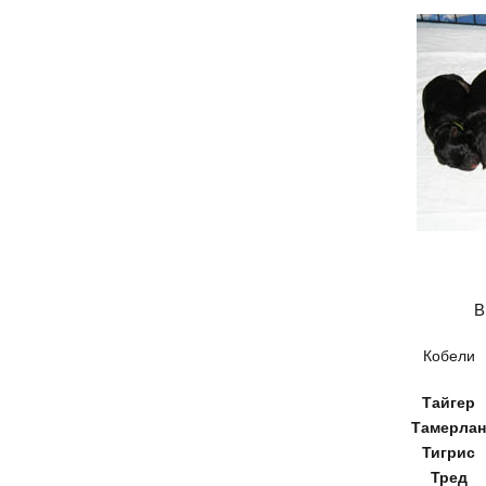
В
Кобели
Тайгер
Тамерлан
Тигрис
Тред