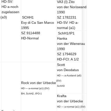
HD-SV:
VA3
(I
)
Zito
HD a-noch
von der Noriswand
zugelassen
1990
(a3
)
SCHH1
SZ 1782231
Evy di Са San Marco
HD-SV: HD a-
1995
normal
(a1
)
SZ 9114488
SchH1/IP1
HD-Normal
Hanka
von der Wienerau
1990
SZ 1794629
HD-FCI: A 1/2
Scott
von Deodatus
HD — a-Ausland
(a6
)
(SV
)
Rock von der Urbecke
SchH3
HD — a-normal
(a1
)
(SV
)
BH, SchH2, IPO-1
Krafta
von der Urbecke
HD — a-normal
(a1
)
(SV
)