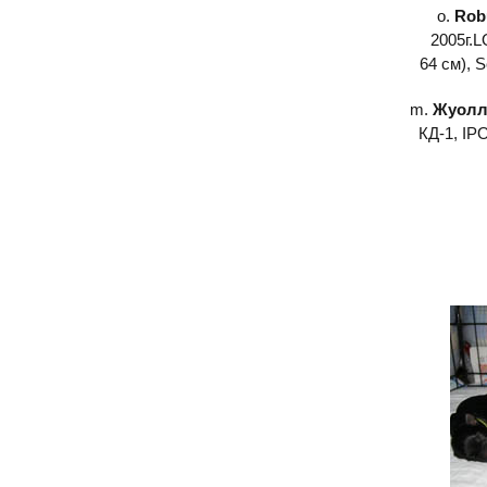
о.
Robu
2005г.L
64 см), 
m.
Жуолл
КД-1, IP