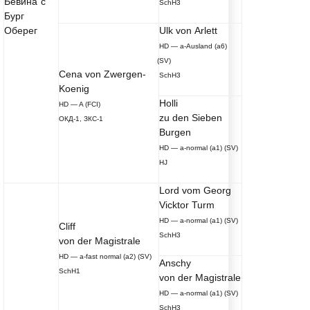
Бевина`с
SchH3
Бург
Оберег
Ulk von Arlett
HD — a-Ausland
(a6
)
(SV
)
Cena von Zwergen-
SchH3
Koenig
Holli
HD — A
(FCI
)
zu den Sieben
ОКД-1, ЗКС-1
Burgen
HD — a-normal
(a1
)
(SV
)
HJ
Lord vom Georg
Vicktor Turm
HD — a-normal
(a1
)
(SV
)
Cliff
SchH3
von der Magistrale
HD — a-fast normal
(a2
)
(SV
)
Anschy
SchH1
von der Magistrale
HD — a-normal
(a1
)
(SV
)
SchH3