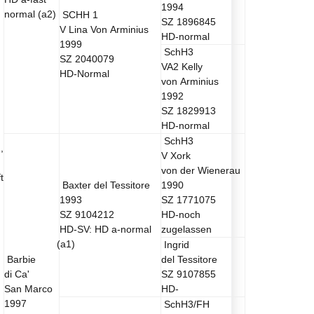
1994
normal
(a2
)
SCHH 1
SZ 1896845
V
Lina Von Arminius
HD-normal
1999
SchH3
SZ 2040079
VA2
Kelly
HD-Normal
von Arminius
1992
SZ 1829913
HD-normal
SchH3
),
V
Xork
von der Wienerau
t
Baxter del Tessitore
1990
1993
SZ 1771075
SZ 9104212
HD-noch
HD-SV: HD a-normal
zugelassen
(a1
)
Ingrid
Barbie
del Tessitore
di Ca'
SZ 9107855
San Marco
HD-
1997
SchH3/FH