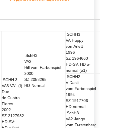
SCHH3
VA
Huppy
von Arlett
1996
SchH3
SZ 1964660
VA2
HD-SV: HD a-
Hill vom Farbenspiel
normal
(a1
)
2000
SCHH2
SZ 2058265
SCHH 3
V
Dasti
HD-Normal
VA3 VA1
(I
)
vom Farbenspiel
Dux
1994
de Cuatro
SZ 1917706
Flores
HD-normal
2002
SchH3
SZ 2127932
VA2
Jango
HD-SV:
vom Fьrstenberg
HD a-fast