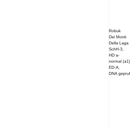
Robuk
Dei Monti
Della Laga
SchH-3,
HD a-
normal
(a1
ED-А,
DNA gepruf