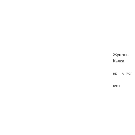
Жуолль
Кьяса
HD — A
(FCI
)
IPO1