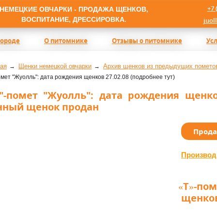
+7 
НЕМЕЦКИЕ ОВЧАРКИ - ПРОДАЖА ЩЕНКОВ,
ВОСПИТАНИЕ, ДРЕССИРОВКА.
juol
породе
О питомнике
Отзывы о питомнике
Ус
ая
Щенки немецкой овчарки
Архив щенков из предыдущих помето
помет "Жуолль": дата рождения щенков 27.02.08 (подробнее тут)
"-помет "Жуолль": дата рождения щенков
нный щенок продан
Прод
Производ
«Т
»-пом
щенков