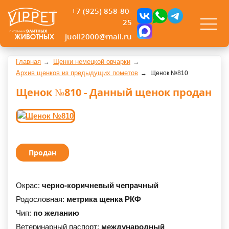
+7 (925) 858-80-
25
juoll2000@mail.ru
Главная
Щенки немецкой овчарки
Архив щенков из предыдущих пометов
Щенок №810
Щенок №810 - Данный щенок продан
Продан
Окрас:
черно-коричневый чепрачный
Родословная:
метрика щенка РКФ
Чип:
по желанию
Ветеринарный паспорт:
международный