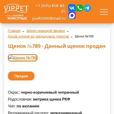
+7 (925) 858-80-
25
juoll2000@mail.ru
Главная
Щенки немецкой овчарки
Архив щенков из предыдущих пометов
Щенок №789
Щенок №789 - Данный щенок продан
Продан
Окрас:
черно-коричневый чепрачный
Родословная:
метрика щенка РКФ
Чип:
по желанию
Ветеринарный паспорт:
международный