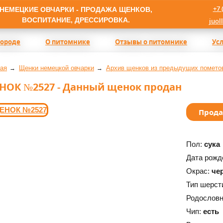
+7 
НЕМЕЦКИЕ ОВЧАРКИ - ПРОДАЖА ЩЕНКОВ,
ВОСПИТАНИЕ, ДРЕССИРОВКА.
juol
породе
О питомнике
Отзывы о питомнике
Ус
ая
Щенки немецкой овчарки
Архив щенков из предыдущих помето
НОК №2527 - Данный щенок продан
Прод
Пол:
сука
Дата рожд
Окрас:
че
Тип шерст
Родослов
Чип:
есть