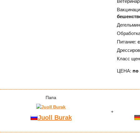
Ветеринар
Вакцинац
бешенств
Дегельмин
Обработка
Питание:
Дрессиров
Класс щен
по
ЦЕНА:
Папа
Juoll Burak