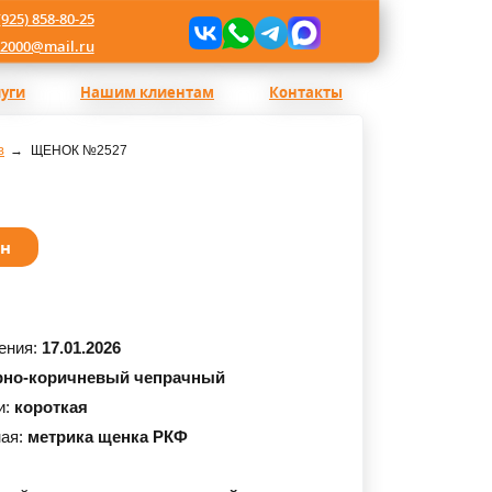
(925) 858-80-25
l2000@mail.ru
луги
Нашим клиентам
Контакты
в
ЩЕНОК №2527
ан
ения:
17.01.2026
рно-коричневый чепрачный
и:
короткая
ная:
метрика щенка РКФ