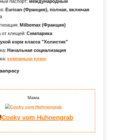
ный паспорт:
международный
ия:
Eurican (Франция),
полная, включая
о
тизация:
Milbemax (Франция)
 от клещей:
Симпарика
сухой корм класса "Холистик"
ка:
Начальная социализация
ка:
компаньон плюс
 запросу
Мама
Cooky vom Huhnengrab