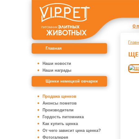
О 
Главн
Главная
ЩЕ
Наши новости
Наши награды
Щенки немецкой овчарки
Продажа щенков
Анонсы пометов
Производители
Гордость питомника
Как купить щенка
От чего зависит цена щенка?
Фотогалерея