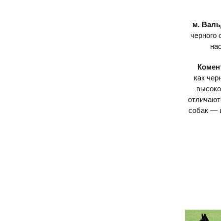
м. Вал
черного 
на
Комен
как чер
высоко
отличают
собак — 