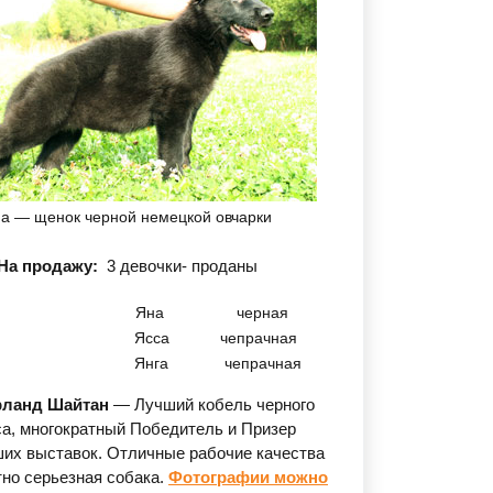
а — щенок черной немецкой овчарки
На продажу:
3 девочки- проданы
Яна
черная
Ясса
чепрачная
Янга
чепрачная
рланд Шайтан
— Лучший кобель черного
са, многократный Победитель и Призер
их выставок. Отличные рабочие качества
тно серьезная собака.
Фотографии можно