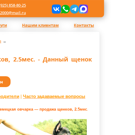
(925) 858-80-25
l2000@mail.ru
луги
Нашим клиентам
Контакты
в
в, 2.5мес. - Данный щенок
ан
водители
|
Часто задаваемые вопросы
емецкая овчарка — продажа щенков, 2.5мес
.