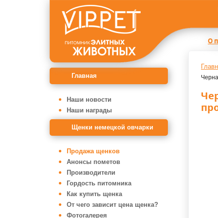
О 
Главн
Главная
Черна
Че
Наши новости
пр
Наши награды
Щенки немецкой овчарки
Продажа щенков
Анонсы пометов
Производители
Гордость питомника
Как купить щенка
От чего зависит цена щенка?
Фотогалерея