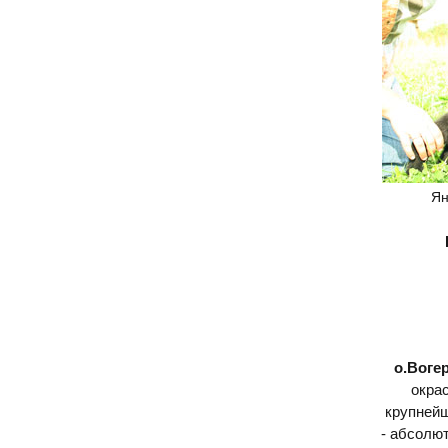
Ян
о.Воге
окра
крупнейш
- абсолю