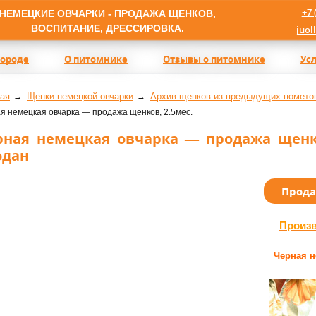
+7 
НЕМЕЦКИЕ ОВЧАРКИ - ПРОДАЖА ЩЕНКОВ,
ВОСПИТАНИЕ, ДРЕССИРОВКА.
juol
породе
О питомнике
Отзывы о питомнике
Ус
ая
Щенки немецкой овчарки
Архив щенков из предыдущих помето
я немецкая овчарка — продажа щенков, 2.5мес.
рная немецкая овчарка — продажа щенко
одан
Прод
Произ
Черная н