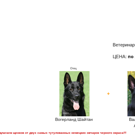
Ветеринар
по
ЦЕНА:
Отец
+
Вогерланд Шайтан
Ва
длагаем щенков от двух самых тутулованных немецких овчарок черного окраса!!!