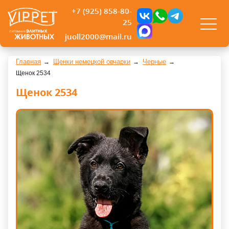
+7 (925) 858-80-
25
juoll2000@mail.ru
Главная
Щенки немецкой овчарки
Черные
Щенок 2534
Щенок 2534