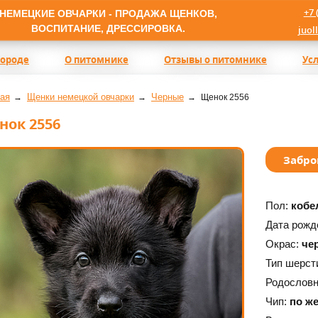
+7 
НЕМЕЦКИЕ ОВЧАРКИ - ПРОДАЖА ЩЕНКОВ,
ВОСПИТАНИЕ, ДРЕССИРОВКА.
juol
породе
О питомнике
Отзывы о питомнике
Ус
ая
Щенки немецкой овчарки
Черные
Щенок 2556
нок 2556
Забро
Пол:
кобе
Дата рожд
Окрас:
че
Тип шерст
Родослов
Чип:
по ж