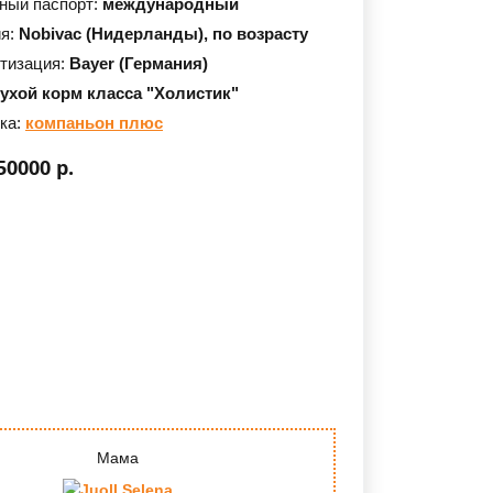
ный паспорт:
международный
ия:
Nobivac (Нидерланды),
по возрасту
тизация:
Bayer (Германия)
сухой корм класса "Холистик"
ка:
компаньон плюс
50000 р.
Мама