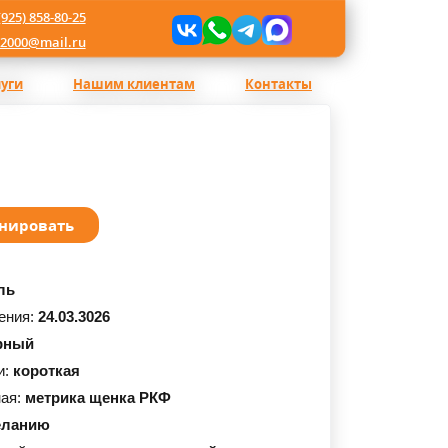
(925) 858-80-25
l2000@mail.ru
луги
Нашим клиентам
Контакты
нировать
ль
ения:
24.03.3026
рный
и:
короткая
ная:
метрика щенка РКФ
еланию