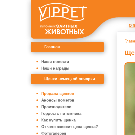
О 
Главн
Главная
Ще
Наши новости
Наши награды
Щенки немецкой овчарки
Продажа щенков
Анонсы пометов
Производители
Гордость питомника
Как купить щенка
От чего зависит цена щенка?
Фотогалерея