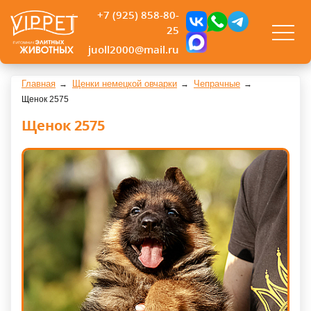
+7 (925) 858-80-
25
juoll2000@mail.ru
Главная
Щенки немецкой овчарки
Чепрачные
Щенок 2575
Щенок 2575