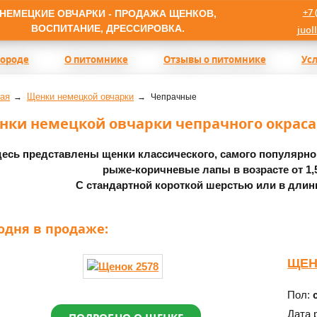
+7 
НЕМЕЦКИЕ ОВЧАРКИ - ПРОДАЖА ЩЕНКОВ,
ВОСПИТАНИЕ, ДРЕССИРОВКА.
juol
породе
О питомнике
Отзывы о питомнике
Ус
ая
Щенки немецкой овчарки
Чепрачные
нки немецкой овчарки чепрачного окраса
есь представлены щенки классического, самого популярного
рыже-коричневые лапы в возрасте от 1,5
С стандартной короткой шерстью или в длин
одня в продаже:
ЩЕН
Пол:
Дата 