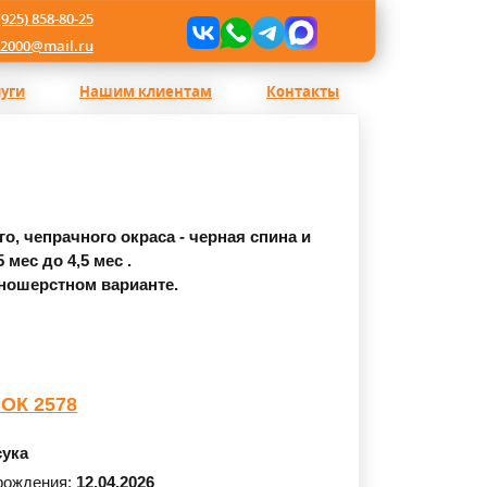
(925) 858-80-25
l2000@mail.ru
луги
Нашим клиентам
Контакты
, чепрачного окраса - черная спина и
 мес до 4,5 мес .
ношерстном варианте.
ОК 2578
сука
рождения:
12.04.2026