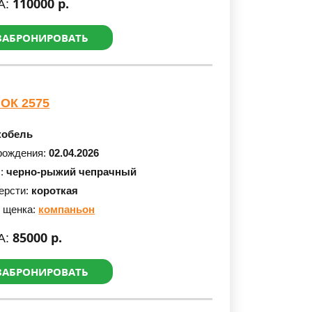
110000 р.
А:
ЗАБРОНИРОВАТЬ
ОК 2575
кобель
рождения:
02.04.2026
с:
черно-рыжий чепрачный
ерсти:
короткая
 щенка:
компаньон
85000 р.
А:
ЗАБРОНИРОВАТЬ