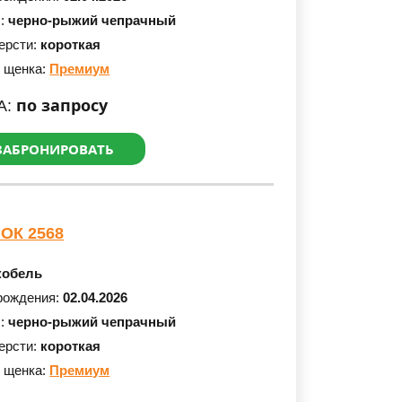
с:
черно-рыжий чепрачный
ерсти:
короткая
 щенка:
Премиум
по запросу
А:
ЗАБРОНИРОВАТЬ
ОК 2568
кобель
рождения:
02.04.2026
с:
черно-рыжий чепрачный
ерсти:
короткая
 щенка:
Премиум