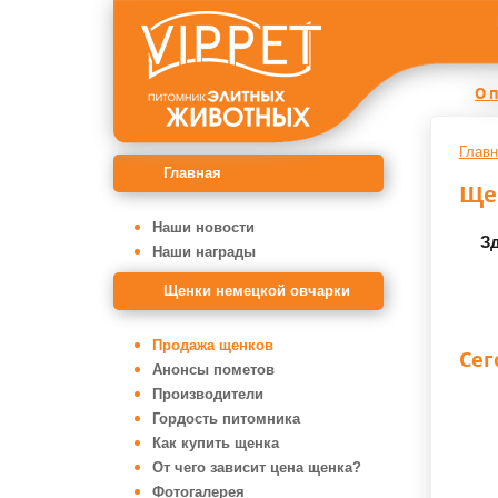
О 
Главн
Главная
Ще
Наши новости
Зд
Наши награды
Щенки немецкой овчарки
Продажа щенков
Сег
Анонсы пометов
Производители
Гордость питомника
Как купить щенка
От чего зависит цена щенка?
Фотогалерея