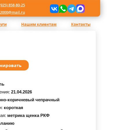
(925) 858-80-25
l2000@mail.ru
луги
Нашим клиентам
Контакты
нировать
ль
ения:
21.04.2026
рно-коричневый чепрачный
и:
короткая
ная:
метрика щенка РКФ
еланию