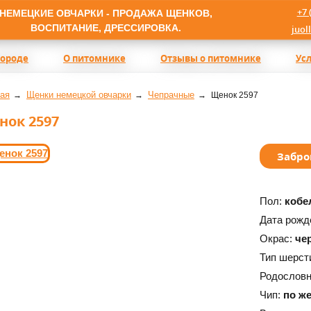
+7 
НЕМЕЦКИЕ ОВЧАРКИ - ПРОДАЖА ЩЕНКОВ,
ВОСПИТАНИЕ, ДРЕССИРОВКА.
juol
породе
О питомнике
Отзывы о питомнике
Ус
ая
Щенки немецкой овчарки
Чепрачные
Щенок 2597
нок 2597
Забро
Пол:
кобе
Дата рожд
Окрас:
че
Тип шерст
Родослов
Чип:
по ж