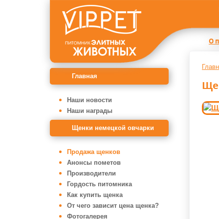
О 
Главн
Главная
Ще
Наши новости
Наши награды
Щенки немецкой овчарки
Продажа щенков
Анонсы пометов
Производители
Гордость питомника
Как купить щенка
От чего зависит цена щенка?
Фотогалерея