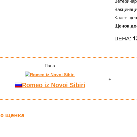
Ветеринар
Вакцинац
Класс щен
Щенок дос
1
ЦЕНА:
Папа
Romeo iz Novoi Sibiri
о щенка