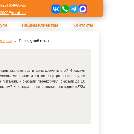
(925) 858-80-25
l2000@mail.ru
луги
Нашим клиентам
Контакты
инарии
Персидский котик
цев, сколько раз в день кормить его? И какими
ясом, молочком и т.д. но на утро он проснулся
 питания, и сказали перекормил, сказали до 10
рекорм? Как тогда понять сколько его кормить!?За