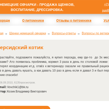
+7 
НЕМЕЦКИЕ ОВЧАРКИ - ПРОДАЖА ЩЕНКОВ,
ВОСПИТАНИЕ, ДРЕССИРОВКА.
juol
породе
О питомнике
Отзывы о питомнике
Ус
ая
Щенки немецкой овчарки
Вопросы-ответы
Вопросы по ветер
ерсидский котик
раствуйте, подскажите пожалуйста, я купил персида, ему
где-то
до 3х меся
зами? Ато появилась проблемка, кормил 3 раза в день по столовой ложки м
терял координацию ит.д. отвёз к ветеринару сказали не правильный рацион
з в день давать кушать, а как давать 10 раз в день если я давал 3 и был пе
ние спасибо!
06.09.2010, 6135просмотров.
mail:
Vovchik1@bk.ru
тор:
Козик Владимир Викторович