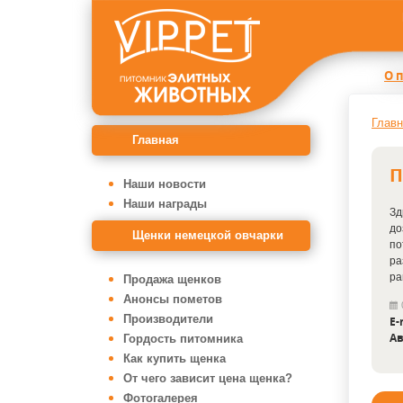
О 
Главн
Главная
П
Наши новости
Наши награды
Зд
до
Щенки немецкой овчарки
по
ра
ра
Продажа щенков
Анонсы пометов
Производители
E-
Ав
Гордость питомника
Как купить щенка
От чего зависит цена щенка?
Фотогалерея