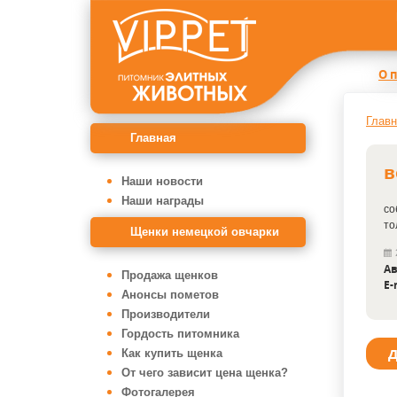
О 
Главн
Главная
в
Наши новости
Наши награды
со
то
Щенки немецкой овчарки
Ав
Продажа щенков
E-
Анонсы пометов
Производители
Гордость питомника
Д
Как купить щенка
От чего зависит цена щенка?
Фотогалерея