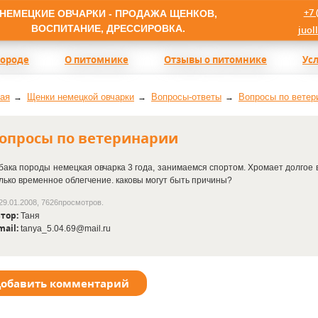
+7 
НЕМЕЦКИЕ ОВЧАРКИ - ПРОДАЖА ЩЕНКОВ,
ВОСПИТАНИЕ, ДРЕССИРОВКА.
juol
породе
О питомнике
Отзывы о питомнике
Ус
ая
Щенки немецкой овчарки
Вопросы-ответы
Вопросы по ветер
опросы по ветеринарии
бака породы немецкая овчарка 3 года, занимаемся спортом. Хромает долгое в
лько временное облегчение. каковы могут быть причины?
29.01.2008, 7626просмотров.
тор:
Таня
mail:
tanya_5.04.69@mail.ru
обавить комментарий