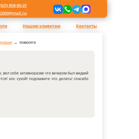
(925) 858-80-25
l2000@mail.ru
луги
Нашим клиентам
Контакты
инарии
помогите
шо, вел себя активноразве что вечером был жидкий
ется! нос сухой! подскажите что делать! спасибо