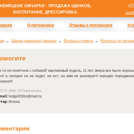
+7 
НЕМЕЦКИЕ ОВЧАРКИ - ПРОДАЖА ЩЕНКОВ,
ВОСПИТАНИЕ, ДРЕССИРОВКА.
juol
породе
О питомнике
Отзывы о питомнике
Ус
ая
Щенки немецкой овчарки
Вопросы-ответы
Вопросы по ветер
омогите
о-то не понятное с собакой! карликовый пудель, 11 лет. вчера все было хоро
ул! а сегодня он не ходит, ни ест, на имя не реагирует! изредко передвига
ранее!!!
07.07.2009, 5373просмотра.
mail:
hotgirl2004@mail.ru
тор:
Илона
мментарии