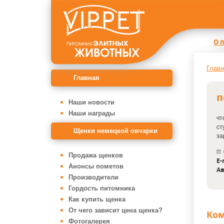
О 
Главн
Главная
п
Наши новости
Наши награды
чт
ст
Щенки немецкой овчарки
за
Продажа щенков
E-
Анонсы пометов
Ав
Производители
Гордость питомника
Как купить щенка
От чего зависит цена щенка?
Ко
Фотогалерея