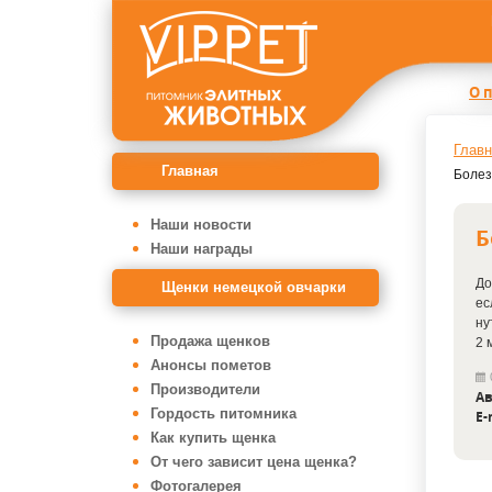
О 
Главн
Главная
Болез
Наши новости
Б
Наши награды
До
Щенки немецкой овчарки
ес
ну
Продажа щенков
2 
Анонсы пометов
Производители
Ав
Гордость питомника
E-
Как купить щенка
От чего зависит цена щенка?
Фотогалерея