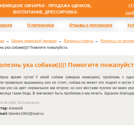
+7 
НЕМЕЦКИЕ ОВЧАРКИ - ПРОДАЖА ЩЕНКОВ,
ВОСПИТАНИЕ, ДРЕССИРОВКА.
juol
породе
О питомнике
Отзывы о питомнике
Ус
ая
Щенки немецкой овчарки
Вопросы-ответы
Вопросы по ветер
нь уха собаки((((! Помогите пожалуйста.
олезнь уха собаки((((! Помогите пожалуйст
брое время суток! У моей собаки
(
овчарка немецкая), проблема с одн
ли правильно выражаюсь оно не стоит, собака не может его поднят и жутко 
три ухо на цвет нормальное как второе, но оно местами пухлое ни каких укус
месяца такая беда. В чем может быть проблема и как лечить. Заранее благода
03.06.2008, 5421просмотр.
тор:
Алексей
mail:
bilenko1983@mail.ru