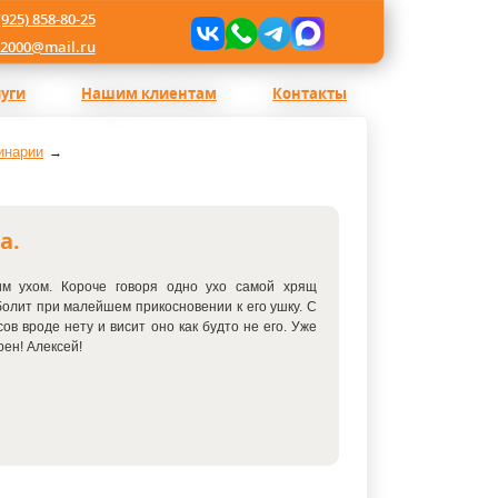
(925) 858-80-25
l2000@mail.ru
луги
Нашим клиентам
Контакты
инарии
а.
им ухом. Короче говоря одно ухо самой хрящ
болит при малейшем прикосновении к его ушку. С
ов вроде нету и висит оно как будто не его. Уже
рен! Алексей!