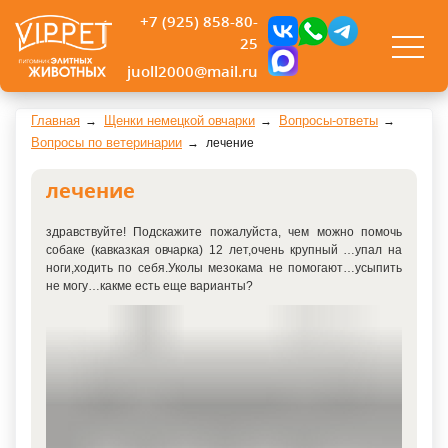
+7 (925) 858-80-
25
juoll2000@mail.ru
Главная
Щенки немецкой овчарки
Вопросы-ответы
Вопросы по ветеринарии
лечение
лечение
здравствуйте! Подскажите пожалуйста, чем можно помочь
собаке
(
кавказкая овчарка) 12 лет,очень крупный …упал на
ноги,ходить по себя.Уколы мезокама не помогают…усыпить
не могу…какме есть еще варианты?