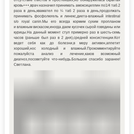
отсутствие глистов и простейших,но обнаружилась скрытая
кровь+++,врач назначил принимать амоксициллин по1/4 таб.2
раза в день,квамател по ¼ таб 2 раза в день,продолжать
принимать фосфолюгель и линекс,диета-влажный intestinal
s/o royal canin.Мы его всегда кормим сухим пропланом
и влажным вискасом,иногда даем кусочек сырой говядины или
курицы.На данный момент стул примерно раз в шесть-семь
часов
(раньше
был раз в 2 дня),средней консистенции.Кот
ведет себя как до болезни,в меру активен,аппетит
хороший,нос холодный и влажный.Прокомментируйте
пожалуйста анализ и лечение,каков возможный
диагноз,посоветуйте что-нибудь.Большое спасибо заранее!
Светлана.