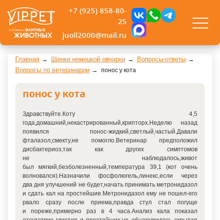
+7 (925) 858-80-
25
juoll2000@mail.ru
Главная
Щенки немецкой овчарки
Вопросы-ответы
Вопросы по ветеринарии
понос у кота
понос у кота
Здравствуйте.Коту 4,5
года,домашний,некастрированный,крипторх.Неделю назад
появился понос-жидкий,светлый,частый.Давали
фталазол,смекту,не помогло.Ветеринар предположил
дисбактериоз,так как других симптомов
не наблюдалось,живот
был мягкий,безболезненный,температура 39,1
(кот
очень
волновался).Назначили фосфолюгель,линекс,если через
два дня улучшений не будет,начать принимать метронидазол
и сдать кал на простейшие.Метронидазол ему не пошел-его
рвало сразу после приема,правда стул стал погуще
и пореже,примерно раз в 4 часа.Анализ кала показал