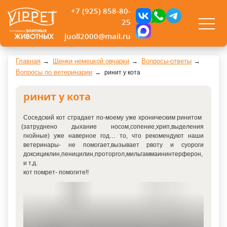
+7 (925) 858-80-
25
juoll2000@mail.ru
Главная
Щенки немецкой овчарки
Вопросы-ответы
Вопросы по ветеринарии
ринит у кота
ринит у кота
Соседский кот страдает по-моему уже хроническим ринитом
(затруднено
дыхание носом,сопение,хрип,выделения
гнойные) уже наверное год… то, что рекомендуют наши
ветеринары- не помогает,вызывает рвоту и суороги
доксициклин,пеницилин,проторгол,мильгаммаининтерферон,
и т.д.
кот помрет- помогите!!